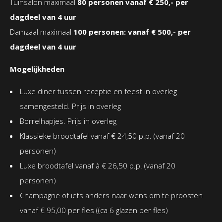
Tuinsalon maximaal
80 personen vanaf € 250,- per
High wine or high beer
dagdeel van 4 uur
Damzaal maximaal
100 personen: vanaf € 500,- per
Friday night Cocktail night
dagdeel van 4 uur
Mogelijkheden
Luxe diner tussen receptie en feest in overleg
samengesteld. Prijs in overleg
Borrelhapjes. Prijs in overleg
Klassieke broodtafel vanaf € 24,50 p.p. (vanaf 20
personen)
Luxe broodtafel vanaf à € 26,50 p.p. (vanaf 20
personen)
Champagne of iets anders naar wens om te proosten
vanaf € 95,00 per fles ((ca 6 glazen per fles)