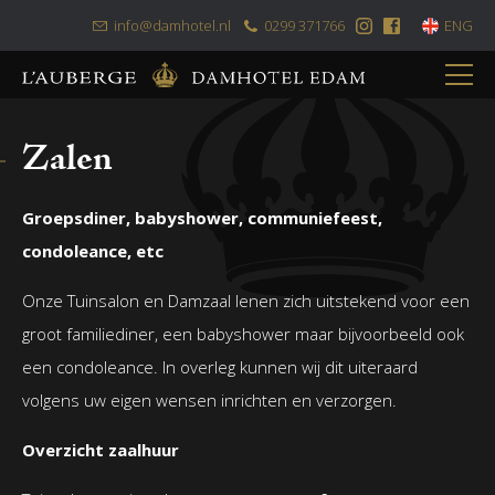
info@damhotel.nl
0299 371766
ENG
Skip
Home
to
Zalen
content
Overnachten
Alle kamers
Groepsdiner, babyshower, communiefeest,
Restaurant – Brasserie
condoleance, etc
Bruidssuite
Bus Tours
Menukaarten
Onze Tuinsalon en Damzaal lenen zich uitstekend voor een
Deluxe kamer
Brasserie- en terraskaart
Zalen
groot familiediner, een babyshower maar bijvoorbeeld ook
Familiekamer
Menu van de chef
Zakelijk
Contact
een condoleance. In overleg kunnen wij dit uiteraard
Kleine romantische kamer
High Tea de Luxe
Trouwen
volgens uw eigen wensen inrichten en verzorgen.
Romantische kamer royaal
High Tea de Luxe @home
Overzicht zaalhuur
Hotelarrangementen
High Tea Kids