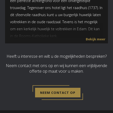
een perfecte achtergrond voor een onvergetelijke
Voorwaarden:
trouwdag. Tegenover ons hotel ligt het raadhuis (1737). In
Op basis van beschikbaarheid
dit sfeervolle raadhuis kunt u uw burgerlijk huwelijk laten
Geen commerciële bijeenkomsten
voltrekken in de oude raadzaal. Tevens is het mogelijk
Prijzen zijn geldig tussen 08.00 en 18:00
om een kerkelijk huwelijk te voltrekken in Edam. Dit kan
In avonden en weekenden is de prijs op aanvraag
in de Rooms-Katholieke kerk.
Prijswijzigingen voorbehouden
Bekijk meer
Alleen mogelijk in één van onze zalen
Naast onze sfeervolle hotelkamers en dinersalons
bieden wij ook diverse ruimten aan die perfect zijn voor
Heeft u interesse en wilt u de mogelijkheden bespreken?
Vergader benodigdheden:
uw receptie en feestavond. Geen bruiloft of partij
Neem contact met ons op en wij kunnen een vrijblijvende
Flipover vanaf € 25,-
hetzelfde, aangezien elk bruidspaar weer andere wensen
offerte op maat voor u maken.
Overhead projector vanaf € 25,-
heeft. Daarom maken wij graag een afspraak met u om
Beamer & beamerscherm vanaf € 75,-
een op maat gemaakt programma samen te stellen dat
Microfoon (versterkt door zaalapparatuur) vanaf €
geheel naar eigen wens is.
NEEM CONTACT OP
25,-
Bekijk
hier
alle informatie over Trouwen in het Damhotel
Uiteraard zijn er meerdere specifieke wensen te