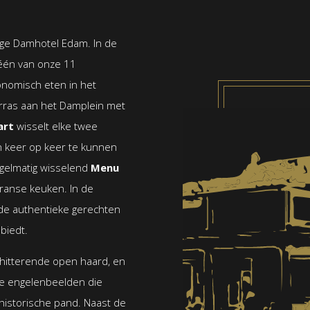
rge Damhotel Edam. In de
 één van onze 11
nomisch eten in het
erras aan het Damplein met
art
wisselt elke twee
keer op keer te kunnen
egelmatig wisselend
Menu
ranse keuken. In de
 de authentieke gerechten
biedt.
chitterende open haard, en
ge engelenbeelden die
 historische pand. Naast de