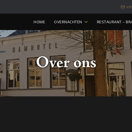
in
Skip
HOME
OVERNACHTEN
RESTAURANT – BR
to
content
Over ons