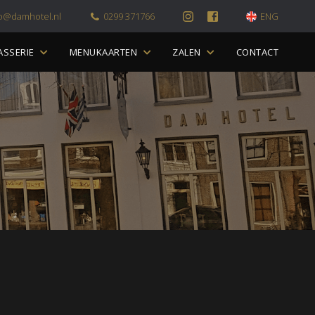
fo@damhotel.nl
0299 371766
ENG
ASSERIE
MENUKAARTEN
ZALEN
CONTACT